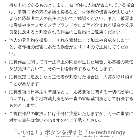
得たものであるものとします。被 写体に人物が含まれている場合
は、事前にその方の承諾を得るなど、肖像権の侵害等が生じない
ように応募者本人の責任においてご確認ください。また、被写体
に看板やネオンサイン等ブランドやロゴ等が含まれる場合や公序
良俗に反すると判断される作品のご提出はご遠慮ください。
他人の著作物を撮影し、それを素材にして加エや合成をします
と、著作権の侵害にあたる揚合がありますので注意してくださ
い。
応募作品に関して万一法律上の問題が生じた場合、応募者の責任
及び負担において、その一切を解決するものとします。
応募規定に違反したと主催者が判断した場合は、入賞を取り消す
ことがあります。
応募要項は日本法を準拠法とし、応募要項に関する一切の紛争に
ついては、東京地方裁判所を第一審の管轄裁判所として解決する
ものとします。
ご提供作品の取扱いには十分に注意いたしますが、万一の事故に
対する責任は負いかねますのでご了承ください。
「いいね！」ボタンを押すと「G-Technology