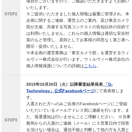
場合がございますので、ご確認いただきますようお願い
いたします。
STEP2
※ご提供いただきました個人情報は厳重に管理され、本
企画に関するご連絡、運営上のご案内、及び東京カメラ
部が主催、共催する写真コンテストの告知以外の目的で
は利用いたしません。これらの個人情報は適切な安全対
策のもと管理し、原則としてお客様の同意なく第三者へ
開示・提供いたしません。
※本企画の運営業務は「東京カメラ部」を運営するウィ
ルヴィー株式会社が行います。ウィルヴィー株式会社の
個人情報保護についての詳細は
こちら
。
2015年10月20日（火）以降審査結果発表
「G-
Technology」公式Facebookページ
にて発表致しま
す。
入選された方へのみご自身のFacebookページにご登録
いただいているメールアドレス宛に連絡を行います。ま
た、落選通知は行いませんことご理解ください。 ※当事
STEP3
務局からの入賞のご連絡（メール）に５営業日内で回答
を頂けない場合は、通信不能と判断して他の方を入賞と