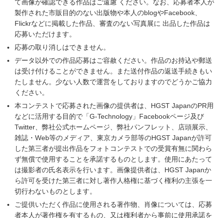
て画像が確認できる作品はご遠慮 ください。なお、応募者本人が
製作された市販目的のない出版物や本人のblogやFacebook、
Flickrなどに掲載した作品、審査のない写真展に 出品した作品は
応募いただけます。
応募の取り消しはできません。
データ以外での作品応募はご容赦ください。作品のお持込や郵送
は受け付けることができません。また送付作品の返送手続きもい
たしません。少ない人数で運営をしておりますのでどうかご協力
ください。
本コンテストで応募された画像の提供者は、HGST JapanのPR用
などに活用する目的で「G-Technology」Facebookページ及び
Twitter、弊社公式ホームページ、弊社パンフレット、店頭展示、
雑誌・Web等のメディア、東京カメラ部等のHGST Japanが許可
した第三者が提出作品をフォトコンテストでの受賞有無に関わら
ず無償で使用することを承諾するものとします。使用にあたって
は撮影者の氏名表示を行います。画像提供者は、HGST Japanか
ら許可を受けた第三者に対し著作人格権に基づく権利の主張を一
切行わないものとします。
ご提供いただく作品に使用される著作物、肖像については、応募
者本人が著作権を有するもの、又は権利者から事前に使用承諾を