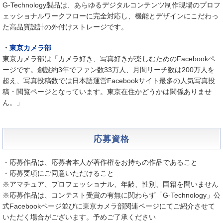
G-Technology製品は、あらゆるデジタルコンテンツ制作現場のプロフ
ェッショナルワークフローに完全対応し、機能とデザインにこだわっ
た高品質設計の外付けストレージです。
・
東京カメラ部
東京カメラ部は「カメラ好き、写真好きが楽しむためのFacebookペ
ージです。創設約3年でファン数33万人、月間リーチ数は200万人を
超え、写真投稿数では日本語運営Facebookサイト最多の人気写真投
稿・閲覧ページとなっています。東京在住かどうかは関係ありませ
ん。」
応募資格
・応募作品は、応募者本人が著作権をお持ちの作品であること
・応募要項にご同意いただけること
※アマチュア、プロフェッショナル、年齢、性別、国籍を問いません
※応募作品は、コンテスト受賞の有無に関わらず「G-Technology」公
式Facebookページ並びに東京カメラ部関連ページにてご紹介させて
いただく場合がございます。予めご了承ください