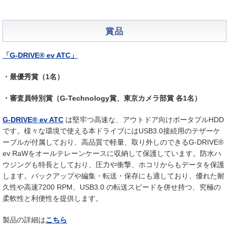
賞品
「G-DRIVE® ev ATC」
・最優秀賞（1名）
・審査員特別賞（G-Technology賞、東京カメラ部賞 各1名）
G-DRIVE® ev ATC
は堅牢つ高速な、アウトドア向けポータブルHDD
です。様々な環境で使える本ドライブにはUSB3.0接続用のテザーケ
ーブルが付属しており、高品質で軽量、取り外しのできるG-DRIVE®
ev RaWをオールテレーンケースに収納して保護しています。防水ハ
ウジングも特長としており、圧力や衝撃、ホコリからもデータを保護
します。バックアップや編集・転送・保存にも適しており、優れた耐
久性や高速7200 RPM、USB3.0 の転送スピードを併せ持つ、究極の
柔軟性と利便性を提供します。
製品の詳細は
こちら