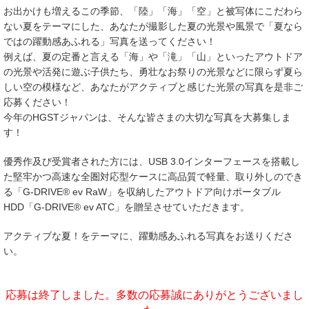
お出かけも増えるこの季節、「陸」「海」「空」と被写体にこだわら
ない夏をテーマにした、あなたが撮影した夏の光景や風景で「夏なら
ではの躍動感あふれる」写真を送ってください！
例えば、夏の定番と言える「海」や「滝」「山」といったアウトドア
の光景や活発に遊ぶ子供たち、勇壮なお祭りの光景などに限らず夏ら
しい空の模様など、あなたがアクティブと感じた光景の写真を是非ご
応募ください！
今年のHGSTジャパンは、そんな皆さまの大切な写真を大募集しま
す！
優秀作及び受賞者された方には、USB 3.0インターフェースを搭載し
た堅牢かつ高速な全圏対応型ケースに高品質で軽量、取り外しのでき
る「G-DRIVE® ev RaW」を収納したアウトドア向けポータブル
HDD「G-DRIVE® ev ATC」を贈呈させていただきます。
アクティブな夏！をテーマに、躍動感あふれる写真をお送りくださ
い。
応募は終了しました。多数の応募誠にありがとうございまし