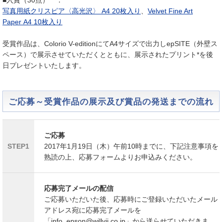
■入賞（30点） ：
写真用紙クリスピア〈高光沢〉 A4 20枚入り
、
Velvet Fine Art
Paper A4 10枚入り
受賞作品は、Colorio V-editionにてA4サイズで出力しepSITE（外壁ス
ペース）で展示させていただくとともに、展示されたプリント*を後
日プレゼントいたします。
ご応募～受賞作品の展示及び賞品の発送までの流れ
ご応募
STEP1
2017年1月19日（木）午前10時までに、下記注意事項を
熟読の上、応募フォームよりお申込みください。
応募完了メールの配信
ご応募いただいた後、応募時にご登録いただいたメール
アドレス宛に応募完了メールを
「info_epson@willvii.co.jp」から送らせていただきま