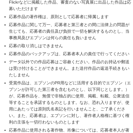
Flickrなどに掲載した作品、審査のない写真展に出品した作品は応
募いただけます
応募作品の著作権は、原則として応募者に帰属します
応募作品に関して万一、応募者と第三者との間に法律上の問題が
生じても、応募者の責任及び負担で一切を解決するものとし、当
事務局及びエプソンは何らの責任も負いません
応募の取り消しはできません
応募作品のバックアップは、応募者本人の責任で行ってください
データ以外での作品応募はご容赦ください。作品のお持込や郵送
は受け付けることができません。また送付作品の返送手続きもい
たしません
受賞作品は、エプソンのPR用などに活用する目的でエプソン（エ
プソンが許可した第三者を含むものとし、以下同じとします。）
が、応募作品を、無償で非独占的に使用、掲載、転載、公衆送信
等することを承諾するものとします。なお、恐れ入りますが、使
用にあたっては原則氏名表記を行いませんこと、ご了承くださ
い。また、応募者は、エプソンに対し、著作者人格権に基づく権
利の主張を一切行わないものとします
応募作品に使用される著作物、肖像については、応募者本人が著