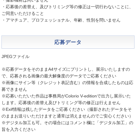
・撮影機材は問いません
・応募後の差替え、及びトリミング等の修正は一切行わないことに、
ご同意いただけること
・アマチュア、プロフェッショナル、年齢、性別を問いません
応募データ
JPEGファイル
※応募データをそのままA4サイズにプリントし、展示いたしますの
で、応募される画像の最大解像度のデータでご応募ください
※画像にサイン等（クレジット表記含む）の情報を合成したものは応
募できません
※応募いただいた作品は事務局がColorio V-editionで出力し展示いた
します。応募後の差替え及びトリミング等の修正は行えません
※Exif情報は残したデータをご応募ください（撮影されたデータをそ
のままお送りいただけますと通常は消えませんのでご安心ください）
※デジタル加工も可。その場合にはコメント欄に「デジタル加工」の
旨を入力ください