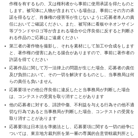
作権を有するもの、又は権利者から事前に使用承諾を得たものと
します。被写体に人物が含まれている場合は、事前にその方の承
諾を得るなど、肖像権の侵害等が生じないように応募者本人の責
任においてご確認ください。また、被写体に看板やネオンサイン
等ブランドやロゴ等が含まれる場合や公序良俗に反すると判断さ
れる作品のご応募はご遠慮ください
第三者の著作物を撮影し、それを素材にして加工や合成をします
と、著作権の侵害にあたる揚合がありますので、事前に著作者の
許諾を得てください
応募作品に関して万一法律上の問題が生じた場合、応募者の責任
及び負担において、その一切を解決するものとし、当事務局は何
らの責任も負いません
応募要項その他公序良俗に違反したと当事務局が判断した場合
は、コンテストの受賞を取り消すことがあります
他の応募者に対する、誹謗中傷、不利益を与える行為その他不適
切な行為であると当事務局が判断した場合、コンテストの受賞を
取り消すことがあります
応募要項は日本法を準拠法とし、応募要項に関する一切の紛争に
ついては、東京地方裁判所を第一審の専属的合意管轄裁判所とし