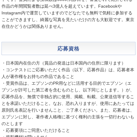
作品の年間閲覧者数は延べ3億人を超えています。Facebookや
Instagram内で運営していますのでどなたでも無料で気軽に参加する
ことができますし、綺麗な写真を見たいだけの方も大歓迎です。東京
在住かどうかは関係ありません。
応募資格
・日本国内在住の方（賞品の発送は日本国内の住所に限ります）
・コンテストにご応募いただく作品（以下、応募作品）は、応募者本
人が著作権をお持ちの作品であること
・受賞作品は、エプソンのPR用などに活用する目的でエプソン（エ
プソンが許可した第三者を含むものとし、以下同じとします。）が、
応募作品を、無償で非独占的に使用、掲載、転載、公衆送信等するこ
とを承諾いただけること。なお、恐れ入りますが、使用にあたっては
原則氏名表記を行いませんこと、ご了承ください。また、応募者は、
エプソンに対し、著作者人格権に基づく権利の主張を一切行わないも
のとします
・応募要項にご同意いただけること