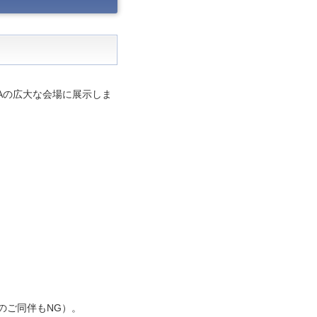
ルAの広大な会場に展示しま
のご同伴もNG）。