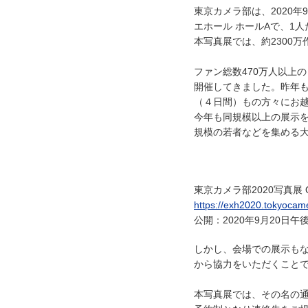
東京カメラ部は、2020年
エホール ホールAで、1
本写真展では、約2300万
ファン総数470万人以上
開催してきました。昨年も約
（４日間）もの方々にお
今年も同規模以上の展示を
規模の若者などを集める
東京カメラ部2020写真展 Onlin
https://exh2020.tokyocam
公開：2020年9月20日午
しかし、会場での展示も
から協力をいただくことで
本写真展では、その名の通