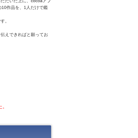
いただいた上に、
cocoaアプ
の10作品を、1人だけで鑑
です。
お伝えできればと願ってお
た。