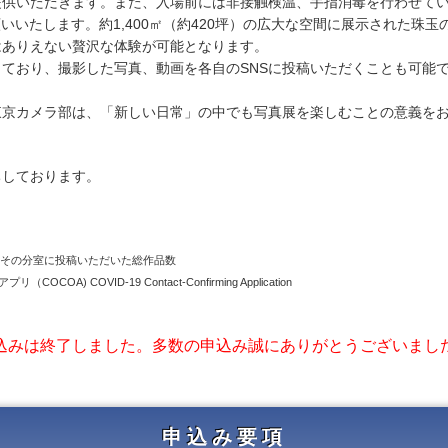
提供いただきます。また、入場前には非接触検温、手指消毒を行わせて
いいたします。約1,400㎡（約420坪）の広大な空間に展示された珠玉
はありえない贅沢な体験が可能となります。
ており、撮影した写真、動画を各自のSNSに投稿いただくことも可能
東京カメラ部は、「新しい日常」の中でも写真展を楽しむことの意義を
ちしております。
部とその分室に投稿いただいた総作品数
OA) COVID-19 Contact-Confirming Application
込みは終了しました。多数の申込み誠にありがとうございまし
申込み要項