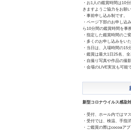
・お1人の鑑賞時間は10
きますようご協力をお願
・事前申し込み制です。
・ページ下部のお申し込
ら10分間の鑑賞時間を事
・指定した鑑賞時間のご
・多くのお申し込みをい
・当日は、入場時間の15
・鑑賞は最大1日25名、
・自撮り写真や作品の撮影
・会場のLIVE実況も可能
新型コロナウイルス感染
・受付、ホール内ではマ
・受付では、検温、手指
・ご鑑賞の際は
cocoaアプ