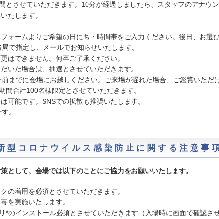
分間とさせていただきます。10分が経過しましたら、スタッフのアナウ
いいたします。
みフォームよりご希望の日にち・時間帯をご入力ください。後日、お選
務局で指定し、メールでお知らせいたします。
変更はできません。何卒ご了承ください。
ただいた場合は、抽選とさせていただきます。
分前までに会場にお越しください。ご来場が遅れた場合、ご鑑賞いただ
全期間合計100名様限定とさせていただきます。
は可能です。SNSでの拡散も推奨いたします。
です。
新型コロナウイルス感染防止に関する注意事
対策として、会場では以下のことにご協力をお願いいたします。
スクの着用を必須とさせていただきます。
消毒を実施いたします。
リ*
のインストール必須とさせていただきます（入場時に画面で確認さ