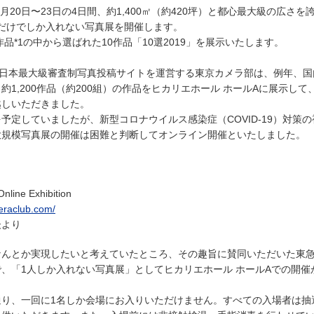
9月20日〜23日の4日間、約1,400㎡（約420坪）と都心最大級の広さを
人だけでしか入れない写真展を開催します。
作品*1の中から選ばれた10作品「10選2019」を展示いたします。
の日本最大級審査制写真投稿サイトを運営する東京カメラ部は、例年、
1,200作品（約200組）の作品をヒカリエホール ホールAに展示して
越しいただきました。
予定していましたが、新型コロナウイルス感染症（COVID-19）対策
大規模写真展の開催は困難と判断してオンライン開催といたしました。
e Exhibition
eraclub.com/
後より
なんとか実現したいと考えていたところ、その趣旨に賛同いただいた東
、「1人しか入れない写真展」としてヒカリエホール ホールAでの開催
り、一回に1名しか会場にお入りいただけません。すべての入場者は抽選