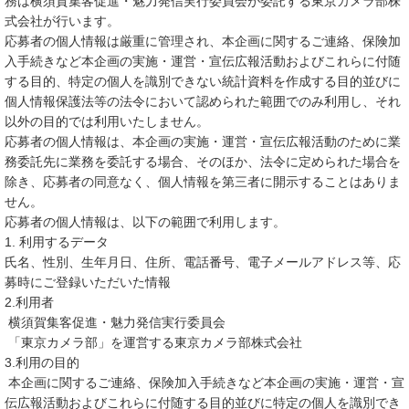
務は横須賀集客促進・魅力発信実行委員会が委託する東京カメラ部株
式会社が行います。
応募者の個人情報は厳重に管理され、本企画に関するご連絡、保険加
入手続きなど本企画の実施・運営・宣伝広報活動およびこれらに付随
する目的、特定の個人を識別できない統計資料を作成する目的並びに
個人情報保護法等の法令において認められた範囲でのみ利用し、それ
以外の目的では利用いたしません。
応募者の個人情報は、本企画の実施・運営・宣伝広報活動のために業
務委託先に業務を委託する場合、そのほか、法令に定められた場合を
除き、応募者の同意なく、個人情報を第三者に開示することはありま
せん。
応募者の個人情報は、以下の範囲で利用します。
1. 利用するデータ
氏名、性別、生年月日、住所、電話番号、電子メールアドレス等、応
募時にご登録いただいた情報
2.利用者
横須賀集客促進・魅力発信実行委員会
「東京カメラ部」を運営する東京カメラ部株式会社
3.利用の目的
本企画に関するご連絡、保険加入手続きなど本企画の実施・運営・宣
伝広報活動およびこれらに付随する目的並びに特定の個人を識別でき