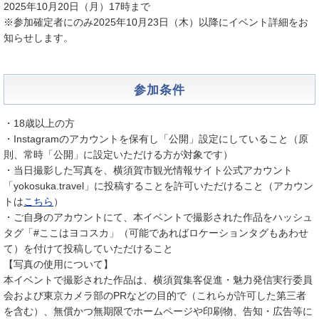
2025年10月20日（月）17時まで
※参加確定者にのみ2025年10月23日（木）以降にイベント詳細をお
知らせします。
参加条件
・18歳以上の方
・Instagramのアカウントを保有し「公開」設定にしていること（原
則、常時「公開」に設定いただける方が対象です）
・当日撮影した写真を、横須賀市観光情報サイト公式アカウント
「yokosuka.travel」に投稿することを許可いただけること（アカウン
トは
こちら
）
・ご自身のアカウントにて、本イベントで撮影された作品をハッシュ
タグ「#ここはヨコスカ」（可能であればロケーションタグもあわせ
て）を付けて投稿していただけること
【写真の使用について】
本イベントで撮影された作品は、横須賀集客促進・魅力発信実行委員
会および東京カメラ部のPRなどの目的で（これらが許可した第三者
を含む）、無償かつ無期限でホームページや印刷物、告知・広告等に