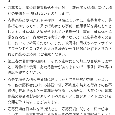
す。
応募者は、養命酒製造株式会社に対し、著作者人格権に基づく権
利の主張を一切行わないものとします。
応募作品に使用される著作物、肖像については、応募者本人が著
作権を有するもの、又は権利者から事前に使用承諾を得たものと
します。被写体に人物が含まれている場合は、事前に被写体の承
諾を得るなど、肖像権の侵害等が生じないように応募者本人の責
任においてご確認ください。また、被写体に看板やネオンサイン
等ブランドやロゴ等が含まれる場合や公序良俗に反すると判断さ
れる作品のご応募はご遠慮ください。
第三者の著作物を撮影し、それを素材にして加工や合成をします
と、著作権の侵害にあたる揚合がありますので、事前に著作者の
許諾を得てください。
応募要項その他公序良俗に違反したと当事務局が判断した場合
や、他の応募者に対する誹謗中傷、不利益を与える行為その他不
適切な行為であると当事務局が判断した場合は、入賞並びに応募
作品の養命酒製造関連サイトや東京カメラ部関連サイトにおける
公開を取り消すことがあります。
応募要項は日本法を準拠法とし、応募要項に関する一切の紛争に
ついては、東京地方裁判所を第一審の専属的合意管轄裁判所とし