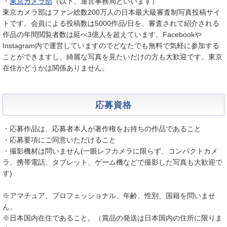
・
東京カメラ部
（以下、運営事務局といいます）
東京カメラ部はファン総数200万人の日本最大級審査制写真投稿サイ
トです。会員による投稿数は5000作品/日を、審査されて紹介される
作品の年間閲覧者数は延べ3億人を超えています。Facebookや
Instagram内で運営していますのでどなたでも無料で気軽に参加する
ことができますし、綺麗な写真を見たいだけの方も大歓迎です。東京
在住かどうかは関係ありません。
応募資格
・応募作品は、応募者本人が著作権をお持ちの作品であること
・応募要項にご同意いただけること
・撮影機材は問いません(一眼レフカメラに限らず、コンパクトカメ
ラ、携帯電話、タブレット、ゲーム機などで撮影した写真も大歓迎で
す)
※アマチュア、プロフェッショナル、年齢、性別、国籍を問いませ
ん。
※日本国内在住であること。（賞品の発送は日本国内の住所に限りま