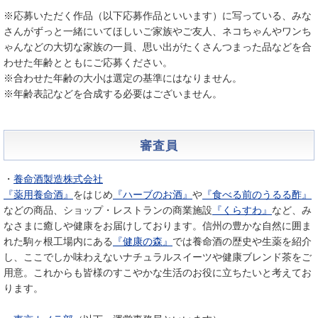
※応募いただく作品（以下応募作品といいます）に写っている、みな
さんがずっと一緒にいてほしいご家族やご友人、ネコちゃんやワンち
ゃんなどの大切な家族の一員、思い出がたくさんつまった品などを合
わせた年齢とともにご応募ください。
※合わせた年齢の大小は選定の基準にはなりません。
※年齢表記などを合成する必要はございません。
審査員
・
養命酒製造株式会社
『薬用養命酒』
をはじめ
『ハーブのお酒』
や
『食べる前のうるる酢』
などの商品、ショップ・レストランの商業施設
『くらすわ』
など、み
なさまに癒しや健康をお届けしております。信州の豊かな自然に囲ま
れた駒ヶ根工場内にある
『健康の森』
では養命酒の歴史や生薬を紹介
し、ここでしか味わえないナチュラルスイーツや健康ブレンド茶をご
用意。これからも皆様のすこやかな生活のお役に立ちたいと考えてお
ります。