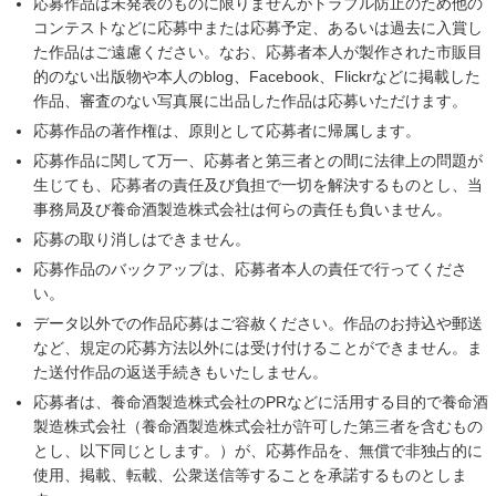
応募作品は未発表のものに限りませんがトラブル防止のため他の
コンテストなどに応募中または応募予定、あるいは過去に入賞し
た作品はご遠慮ください。なお、応募者本人が製作された市販目
的のない出版物や本人のblog、Facebook、Flickrなどに掲載した
作品、審査のない写真展に出品した作品は応募いただけます。
応募作品の著作権は、原則として応募者に帰属します。
応募作品に関して万一、応募者と第三者との間に法律上の問題が
生じても、応募者の責任及び負担で一切を解決するものとし、当
事務局及び養命酒製造株式会社は何らの責任も負いません。
応募の取り消しはできません。
応募作品のバックアップは、応募者本人の責任で行ってくださ
い。
データ以外での作品応募はご容赦ください。作品のお持込や郵送
など、規定の応募方法以外には受け付けることができません。ま
た送付作品の返送手続きもいたしません。
応募者は、養命酒製造株式会社のPRなどに活用する目的で養命酒
製造株式会社（養命酒製造株式会社が許可した第三者を含むもの
とし、以下同じとします。）が、応募作品を、無償で非独占的に
使用、掲載、転載、公衆送信等することを承諾するものとしま